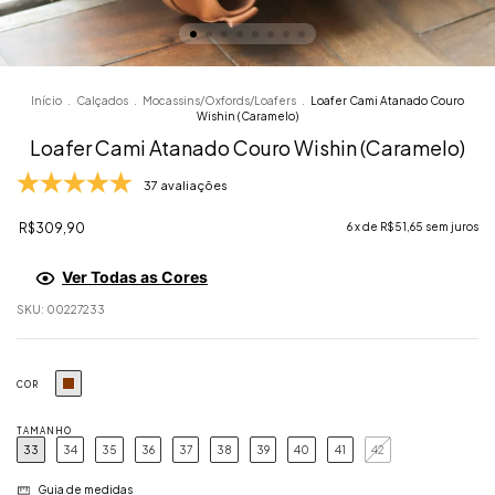
Início
.
Calçados
.
Mocassins/Oxfords/Loafers
.
Loafer Cami Atanado Couro
Wishin (Caramelo)
Loafer Cami Atanado Couro Wishin (Caramelo)
37 avaliações
R$309,90
6
x de
R$51,65
sem juros
Ver Todas as Cores
SKU:
00227233
COR
TAMANHO
33
34
35
36
37
38
39
40
41
42
Guia de medidas