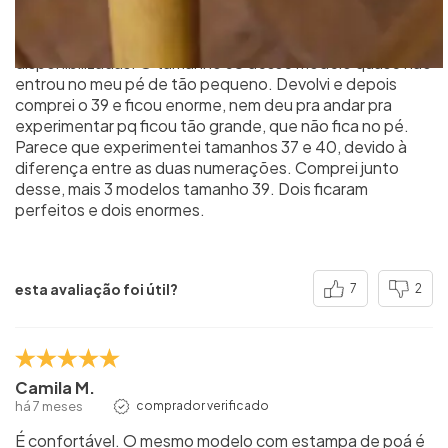
numeração da marca é toda errada, não tem
padronização e não bate com as medidas
disponibilizadas. O tamanho 38 desse modelo quase não
entrou no meu pé de tão pequeno. Devolvi e depois
comprei o 39 e ficou enorme, nem deu pra andar pra
experimentar pq ficou tão grande, que não fica no pé.
Parece que experimentei tamanhos 37 e 40, devido à
diferença entre as duas numerações. Comprei junto
desse, mais 3 modelos tamanho 39. Dois ficaram
perfeitos e dois enormes.
esta avaliação foi útil?
7
2
Camila M.
há 7 meses
comprador verificado
É confortável. O mesmo modelo com estampa de poá é