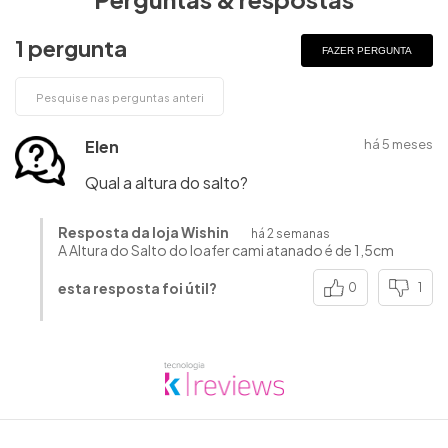
1 pergunta
FAZER PERGUNTA
Elen
há 5 meses
Qual a altura do salto?
Resposta da loja Wishin
há 2 semanas
A Altura do Salto do loafer cami atanado é de 1,5cm
esta resposta foi útil?
0
1