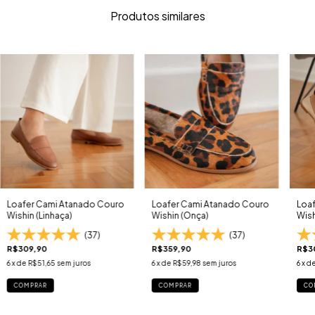
Produtos similares
Loafer Cami Atanado Couro
Loafer Cami Atanado Couro
Loa
Wishin (Linhaça)
Wishin (Onça)
Wish
(37)
(37)
R$309,90
R$359,90
R$3
6
x de
R$51,65
sem juros
6
x de
R$59,98
sem juros
6
x d
COMPRAR
COMPRAR
CO