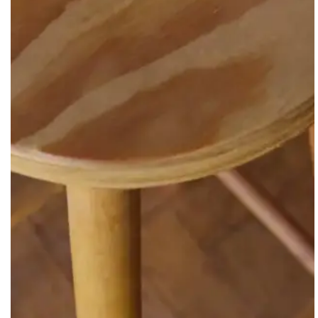
Palmilha: Sintético
Solado: Emborrachado
Avaliações
4.7
QUERO AVALIAR
37 avaliações
Renata L.
há 4 meses
comprador verificado
Esse Loafer é lindo, sou doida pra ter um deles, mas a