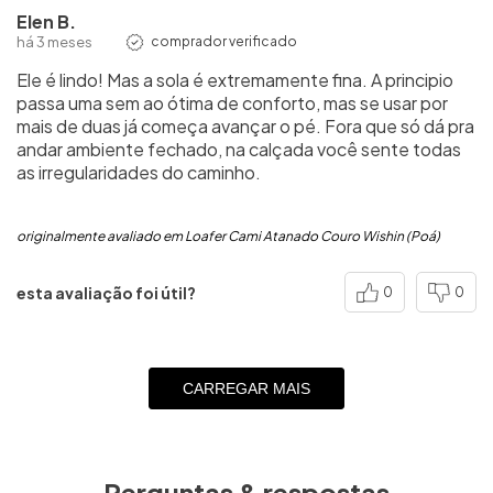
Elen B.
há 3 meses
comprador verificado
Ele é lindo! Mas a sola é extremamente fina. A principio
passa uma sem ao ótima de conforto, mas se usar por
mais de duas já começa avançar o pé. Fora que só dá pra
andar ambiente fechado, na calçada você sente todas
as irregularidades do caminho.
originalmente avaliado em Loafer Cami Atanado Couro Wishin (Poá)
esta avaliação foi útil?
0
0
CARREGAR MAIS
Perguntas & respostas