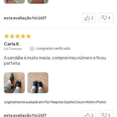
esta avaliação foi útil?
2
4
Carla K.
há 3 meses
comprador verificado
A sandália é muito macia, comprei meu número e ficou
perfeita.
originalmente avaliado em Flat Peeptoe Sophie Couro Wishin (Preto)
esta avaliação foi útil?
2
5