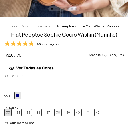
Início
.
Calçados
.
Sandálias
.
Flat Peeptoe Sophie Couro Wishin (Marinho)
Flat Peeptoe Sophie Couro Wishin (Marinho)
59 avaliações
R$289,90
5
x de
R$57,98
sem juros
Ver Todas as Cores
SKU:
00778033
COR
TAMANHO
33
34
35
36
37
38
39
40
41
42
Guia de medidas