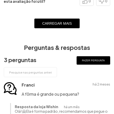
esta avaliação foi útil?
0
0
CARREGAR MAIS
Perguntas & respostas
3 perguntas
FAZER PERGUNTA
Franci
há 2 meses
A fôrma é grande ou pequena?
Resposta da loja Wishin
há um mês
Olá! 🤗 Ela é forma padrão, recomendamos que pegue o