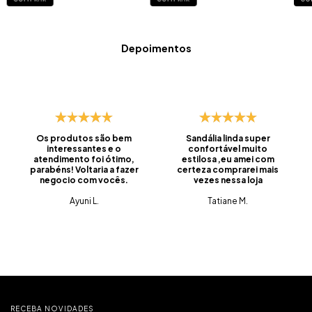
Depoimentos
Os produtos são bem
Sandália linda super
interessantes e o
confortável muito
atendimento foi ótimo,
estilosa ,eu amei com
parabéns! Voltaria a fazer
certeza comprarei mais
negocio com vocês.
vezes nessa loja
Ayuni L.
Tatiane M.
RECEBA NOVIDADES