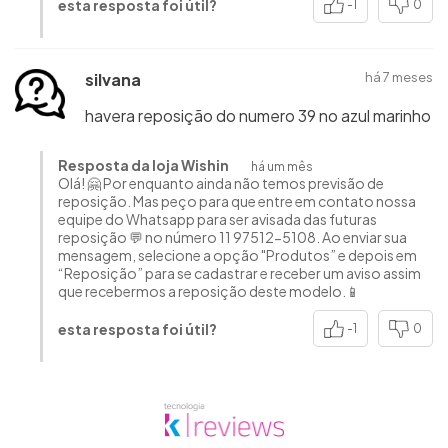
esta resposta foi útil?
-1
0
silvana
há 7 meses
havera reposição do numero 39 no azul marinho
Resposta da loja Wishin
há um mês
Olá! 🤗 Por enquanto ainda não temos previsão de
reposição. Mas peço para que entre em contato nossa
equipe do Whatsapp para ser avisada das futuras
reposição 💬 no número 11 97512-5108. Ao enviar sua
mensagem, selecione a opção "Produtos” e depois em
“Reposição” para se cadastrar e receber um aviso assim
que recebermos a reposição deste modelo.📱
esta resposta foi útil?
-1
0