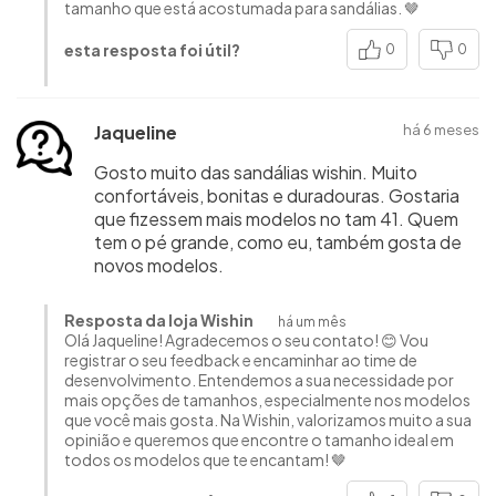
tamanho que está acostumada para sandálias. 🤎
esta resposta foi útil?
0
0
Jaqueline
há 6 meses
Gosto muito das sandálias wishin. Muito
confortáveis, bonitas e duradouras. Gostaria
que fizessem mais modelos no tam 41. Quem
tem o pé grande, como eu, também gosta de
novos modelos.
Resposta da loja Wishin
há um mês
Olá Jaqueline! Agradecemos o seu contato! 😊 Vou
registrar o seu feedback e encaminhar ao time de
desenvolvimento. Entendemos a sua necessidade por
mais opções de tamanhos, especialmente nos modelos
que você mais gosta. Na Wishin, valorizamos muito a sua
opinião e queremos que encontre o tamanho ideal em