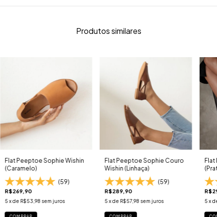
Produtos similares
Flat Peeptoe Sophie Wishin
Flat Peeptoe Sophie Couro
Flat
(Caramelo)
Wishin (Linhaça)
(Pra
(59)
(59)
R$269,90
R$289,90
R$2
5
x de
R$53,98
sem juros
5
x de
R$57,98
sem juros
5
x d
COMPRAR
COMPRAR
CO