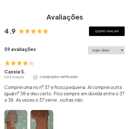
Avaliações
4.9
QUERO AVALIAR
59 avaliações
Cassia S.
há 6 meses
comprador verificado
Comprei uma no n⁰ 37 e ficou pequena. Aí comprei outra
igual n⁰ 38 e deu certo. Fico sempre em dúvida entre o 37
e 38. As vezes o 37 serve , outras não.