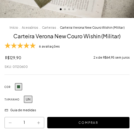
Início
.
Acessórios
.
Carteiras
.
Carteira Verona New Couro Wishin (Militar)
Carteira Verona New Couro Wishin (Militar)
6 avaliações
R$129,90
2
x de
R$64,95
sem juros
SKU:
01120600
COR
UN
TAMANHO
Guia de medidas