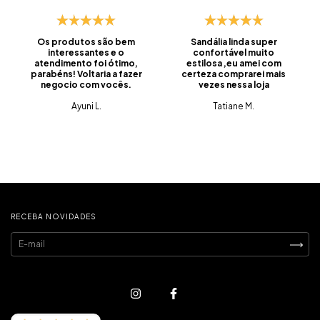
Os produtos são bem
Sandália linda super
interessantes e o
confortável muito
atendimento foi ótimo,
estilosa ,eu amei com
parabéns! Voltaria a fazer
certeza comprarei mais
negocio com vocês.
vezes nessa loja
Ayuni L.
Tatiane M.
RECEBA NOVIDADES