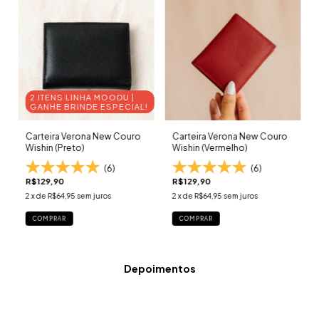
2 ITENS LINHA MOODU |
GANHE BRINDE ESPECIAL!
Carteira Verona New Couro
Carteira Verona New Couro
Wishin (Preto)
Wishin (Vermelho)
(6)
(6)
R$129,90
R$129,90
2
x de
R$64,95
sem juros
2
x de
R$64,95
sem juros
COMPRAR
COMPRAR
Depoimentos