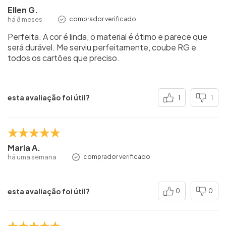
Ellen G.
há 8 meses
comprador verificado
Perfeita. A cor é linda, o material é ótimo e parece que
será durável. Me serviu perfeitamente, coube RG e
todos os cartões que preciso.
esta avaliação foi útil?
1
1
Maria A.
há uma semana
comprador verificado
esta avaliação foi útil?
0
0