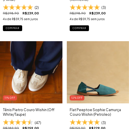
(2)
(3)
R$298,90
R$239,00
R$298,90
R$239,00
4
x de
R$59,75
sem juros
4
x de
R$59,75
sem juros
COMPRAR
COMPRAR
11
% OFF
12
% OFF
Tênis Pietro Couro Wishin (Off
Flat Peeptoe Sophie Camurça
White/Taupe)
Couro Wishin (Petroleo)
(47)
(3)
R$289,90
R$259,00
R$259,90
R$229,00