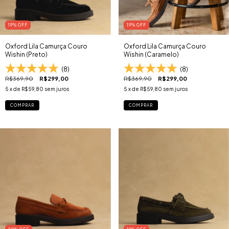
19
% OFF
19
% OFF
Oxford Lila Camurça Couro
Oxford Lila Camurça Couro
Wishin (Preto)
Wishin (Caramelo)
(8)
(8)
R$369,90
R$299,00
R$369,90
R$299,00
5
x de
R$59,80
sem juros
5
x de
R$59,80
sem juros
COMPRAR
COMPRAR