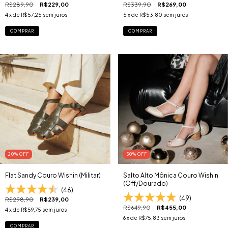
R$289,90
R$229,00
R$339,90
R$269,00
4
x de
R$57,25
sem juros
5
x de
R$53,80
sem juros
COMPRAR
COMPRAR
20
% OFF
30
% OFF
Flat Sandy Couro Wishin (Militar)
Salto Alto Mônica Couro Wishin
(Off/Dourado)
(46)
(49)
R$298,90
R$239,00
R$649,90
R$455,00
4
x de
R$59,75
sem juros
6
x de
R$75,83
sem juros
COMPRAR