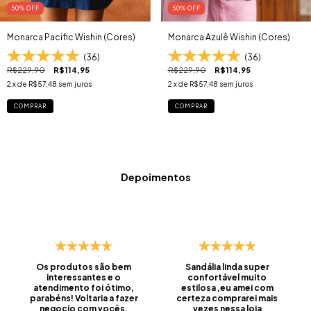
50
% OFF
50
% OFF
Monarca Pacific Wishin (Cores)
Monarca Azulê Wishin (Cores)
(36)
(36)
R$229,90
R$114,95
R$229,90
R$114,95
2
x de
R$57,48
sem juros
2
x de
R$57,48
sem juros
COMPRAR
COMPRAR
Depoimentos
Os produtos são bem
Sandália linda super
interessantes e o
confortável muito
atendimento foi ótimo,
estilosa ,eu amei com
parabéns! Voltaria a fazer
certeza comprarei mais
negocio com vocês.
vezes nessa loja