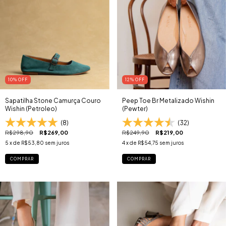
10
% OFF
12
% OFF
Sapatilha Stone Camurça Couro
Peep Toe Br Metalizado Wishin
Wishin (Petroleo)
(Pewter)
(8)
(32)
R$298,90
R$269,00
R$249,90
R$219,00
5
x de
R$53,80
sem juros
4
x de
R$54,75
sem juros
COMPRAR
COMPRAR