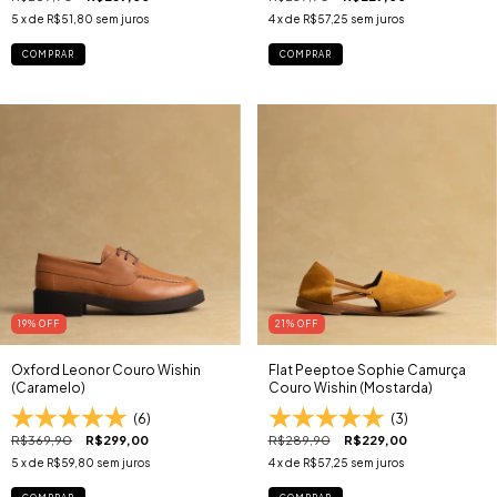
5
x de
R$51,80
sem juros
4
x de
R$57,25
sem juros
COMPRAR
COMPRAR
19
% OFF
21
% OFF
Oxford Leonor Couro Wishin
Flat Peeptoe Sophie Camurça
(Caramelo)
Couro Wishin (Mostarda)
(6)
(3)
R$369,90
R$299,00
R$289,90
R$229,00
5
x de
R$59,80
sem juros
4
x de
R$57,25
sem juros