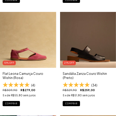
COMPRAR
COMPRAR
10
% OFF
21
% OFF
Flat Leona Camurça Couro
Sandália Zanza Couro Wishin
Wishin (Rosa)
(Preto)
(4)
(34)
R$309,90
R$279,00
R$329,90
R$259,00
5
x de
R$55,80
sem juros
5
x de
R$51,80
sem juros
COMPRAR
COMPRAR