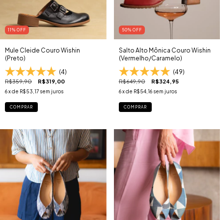
11
% OFF
50
% OFF
Mule Cleide Couro Wishin
Salto Alto Mônica Couro Wishin
(Preto)
(Vermelho/Caramelo)
(4)
(49)
R$359,90
R$319,00
R$649,90
R$324,95
6
x de
R$53,17
sem juros
6
x de
R$54,16
sem juros
COMPRAR
COMPRAR