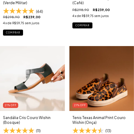
(Verde Militar)
(Café)
R$298,90
R$239,00
(64)
4
x de
R$59,75
sem juros
R$298,90
R$239,00
4
x de
R$59,75
sem juros
COMPRAR
COMPRAR
21
% OFF
21
% OFF
Sandália Cris Couro Wishin
Tenis Texas Animal Print Couro
(Bosque)
Wishin (Onça)
(11)
(13)