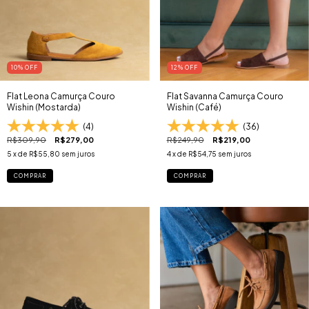
10
% OFF
12
% OFF
Flat Leona Camurça Couro
Flat Savanna Camurça Couro
Wishin (Mostarda)
Wishin (Café)
(4)
(36)
R$309,90
R$279,00
R$249,90
R$219,00
5
x de
R$55,80
sem juros
4
x de
R$54,75
sem juros
COMPRAR
COMPRAR