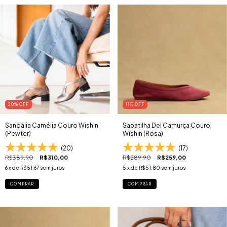
20
% OFF
11
% OFF
Sandália Camélia Couro Wishin
Sapatilha Del Camurça Couro
(Pewter)
Wishin (Rosa)
(20)
(17)
R$389,90
R$310,00
R$289,90
R$259,00
6
x de
R$51,67
sem juros
5
x de
R$51,80
sem juros
COMPRAR
COMPRAR