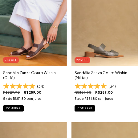
21
% OFF
21
% OFF
Sandália Zanza Couro Wishin
Sandália Zanza Couro Wishin
(Café)
(Militar)
(34)
(34)
R$329,90
R$259,00
R$329,90
R$259,00
5
x de
R$51,80
sem juros
5
x de
R$51,80
sem juros
COMPRAR
COMPRAR