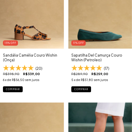
15
% OFF
11
% OFF
Sandália Camélia Couro Wishin
Sapatilha Del Camurça Couro
(Onça)
Wishin (Petroleo)
(20)
(17)
R$398,90
R$339,00
R$289,90
R$259,00
6
x de
R$56,50
sem juros
5
x de
R$51,80
sem juros
COMPRAR
COMPRAR