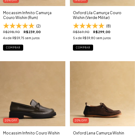
20
% OFF
19
% OFF
Mocassim Infinito Camurça
Oxford Lila Camurça Couro
Couro Wishin (Rum)
Wishin (Verde Militar)
(2)
(8)
R$298,90
R$239,00
R$369,90
R$299,00
4
x de
R$59,75
sem juros
5
x de
R$59,80
sem juros
COMPRAR
COMPRAR
20
% OFF
20
% OFF
Mocassim Infinito Couro Wishin
Oxford Lena Camurça Wishin