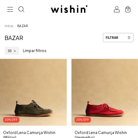
0
Início
.
BAZAR
BAZAR
FILTRAR
Limpar filtros
33
20
% OFF
20
% OFF
Oxford Lena Camurça Wishin
Oxford Lena Camurça Wishin
(Militar)
(Vermelho)