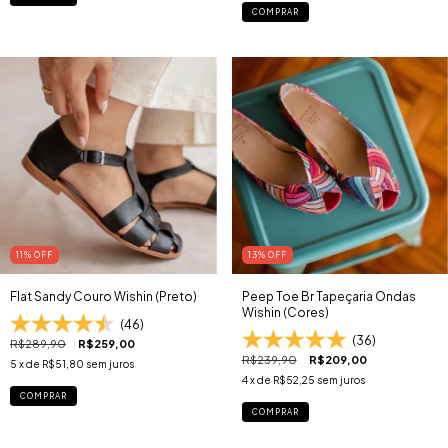
COMPRAR
11
% OFF
13
% OFF
Flat Sandy Couro Wishin (Preto)
Peep Toe Br Tapeçaria Ondas
Wishin (Cores)
(46)
(36)
R$289,90
R$259,00
R$239,90
R$209,00
5
x de
R$51,80
sem juros
4
x de
R$52,25
sem juros
COMPRAR
COMPRAR