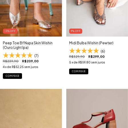
13
% OFF
9
% OFF
Peep Toe Bf Napa Skin Wishin
Midi Bulba Wishin (Pewter)
(Ouro Light Ipa)
(6)
(7)
R$329,90
R$299,00
R$239,90
R$209,00
5
x de
R$59,80
sem juros
4
x de
R$52,25
sem juros
COMPRAR
COMPRAR